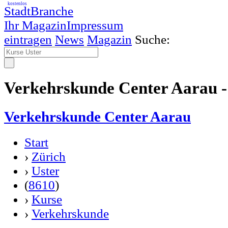
kostenlos
StadtBranche
Ihr Magazin
Impressum
eintragen
News
Magazin
Suche:
Verkehrskunde Center Aarau -
Verkehrskunde Center Aarau
Start
›
Zürich
›
Uster
(
8610
)
›
Kurse
›
Verkehrskunde