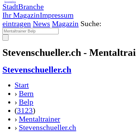
kostenlos
StadtBranche
Ihr Magazin
Impressum
eintragen
News
Magazin
Suche:
Stevenschueller.ch - Mentaltra
Stevenschueller.ch
Start
›
Bern
›
Belp
(
3123
)
›
Mentaltrainer
›
Stevenschueller.ch