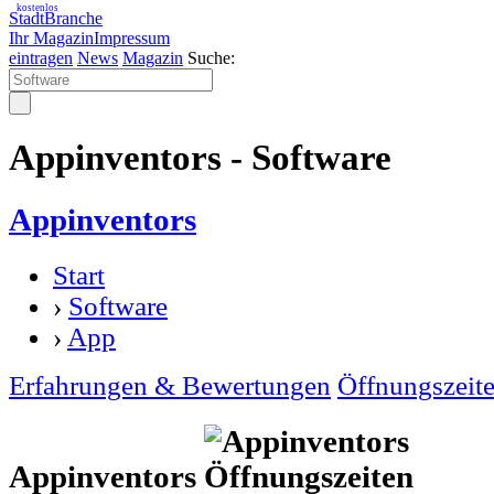
kostenlos
StadtBranche
Ihr Magazin
Impressum
eintragen
News
Magazin
Suche:
Appinventors - Software
Appinventors
Start
›
Software
›
App
Erfahrungen & Bewertungen
Öffnungszeit
Appinventors