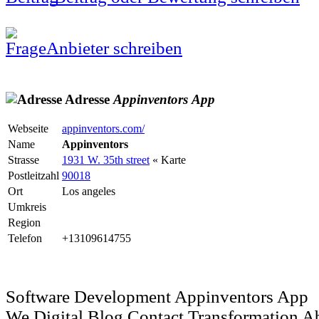
Anbieter schreiben
Adresse
Appinventors
App
Webseite
appinventors.com/
Name
Appinventors
Strasse
1931 W. 35th street
« Karte
Postleitzahl
90018
Ort
Los angeles
Umkreis
Region
Telefon
+13109614755
Software Development Appinventors App
We Digital Blog Contact Transformation Ab