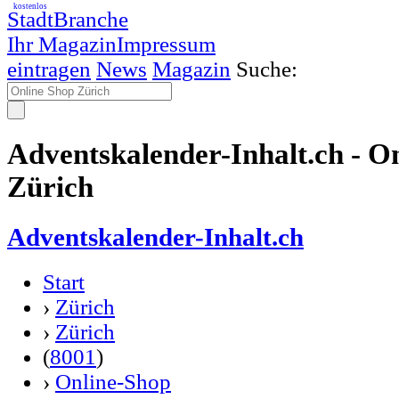
kostenlos
StadtBranche
Ihr Magazin
Impressum
eintragen
News
Magazin
Suche:
Adventskalender-Inhalt.ch - O
Zürich
Adventskalender-Inhalt.ch
Start
›
Zürich
›
Zürich
(
8001
)
›
Online-Shop