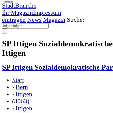
kostenlos
StadtBranche
Ihr Magazin
Impressum
eintragen
News
Magazin
Suche:
SP Ittigen Sozialdemokratische 
Ittigen
SP Ittigen Sozialdemokratische Part
Start
›
Bern
›
Ittigen
(
3063
)
›
Ittigen