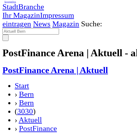
kostenlos
StadtBranche
Ihr Magazin
Impressum
eintragen
News
Magazin
Suche:
PostFinance Arena | Aktuell - a
PostFinance Arena | Aktuell
Start
›
Bern
›
Bern
(
3030
)
›
Aktuell
›
PostFinance