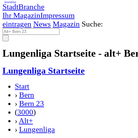
kostenlos
StadtBranche
Ihr Magazin
Impressum
eintragen
News
Magazin
Suche:
Lungenliga Startseite - alt+ Be
Lungenliga Startseite
Start
›
Bern
›
Bern 23
(
3000
)
›
Alt+
›
Lungenliga